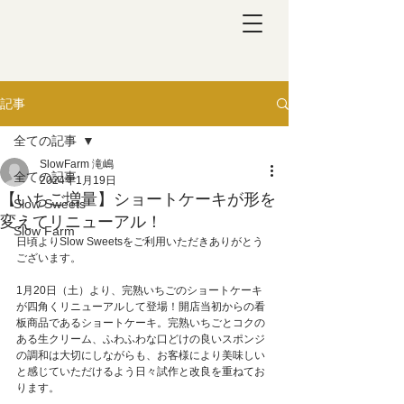
記事
全ての記事
SlowFarm 滝嶋
全ての記事
2024年1月19日
【いちご増量】ショートケーキが形を
Slow Sweets
変えてリニューアル！
Slow Farm
日頃よりSlow Sweetsをご利用いただきありがとう
ございます。
1月20日（土）より、完熟いちごのショートケーキ
が四角くリニューアルして登場！開店当初からの看
板商品であるショートケーキ。完熟いちごとコクの
ある生クリーム、ふわふわな口どけの良いスポンジ
の調和は大切にしながらも、お客様により美味しい
と感じていただけるよう日々試作と改良を重ねてお
ります。