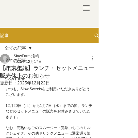
記事
全ての記事
SlowFarm 滝嶋
全ての記事
2025年12月17日
【年末年始】ランチ・セットメニュー
Slow Sweets
販売休止のお知らせ
Slow Farm
更新日：
2025年12月22日
いつも、Slow Sweetsをご利用いただきありがとう
ございます。
12月20日（土）から1月7日（水）までの間、ランチ
などのセットメニューの販売をお休みさせていただ
きます。
なお、完熟いちごのスムージー・完熟いちごのミル
クシェイク、その他ドリンクメニューは通常通り販