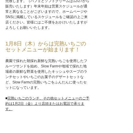
売致します。（パフェとソフトクリームは12/27から
販売いたします）年末年始は営業スケジュールが通
常と異なることがございますので、ホームページや
SNSに掲載しているスケジュールをご確認の上ご来
店ください。皆様にはご不便をおかけいたしますが
よろしくお願いいたします。
1月8日（木）からは完熟いちごの
セットメニューが始まります！
農園で採れた朝採れ新鮮な完熟いちごを使用したフ
ルーツサンドを始め、Slow Farmや地域で採れた地
場産の新鮮な野菜を使用したキッシュやスープのラ
ンチセットやいちごのお菓子のデザートセットな
ど、Slow Farmの完熟いちごをふんだんに使ったセ
ットになっています。
■
完熟いちごのランチ、その他セットメニューのご予
約は1月2日（金）より店頭またはお電話で承りま
す。