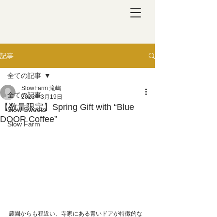
記事
全ての記事
SlowFarm 滝嶋
全ての記事
2023年3月19日
【数量限定】Spring Gift with “Blue
Slow Sweets
DOOR Coffee”
Slow Farm
農園からも程近い、寺家にある青いドアが特徴的な