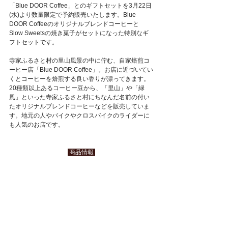
「Blue DOOR Coffee」とのギフトセットを3月22日
(水)より数量限定で予約販売いたします。Blue 
DOOR Coffeeのオリジナルブレンドコーヒーと
Slow Sweetsの焼き菓子がセットになった特別なギ
フトセットです。
寺家ふるさと村の里山風景の中に佇む、自家焙煎コ
ーヒー店「Blue DOOR Coffee」。お店に近づいてい
くとコーヒーを焙煎する良い香りが漂ってきます。
20種類以上あるコーヒー豆から、「里山」や「緑
風」といった寺家ふるさと村にちなんだ名前の付い
たオリジナルブレンドコーヒーなどを販売していま
す。地元の人やバイクやクロスバイクのライダーに
も人気のお店です。
 商品情報 