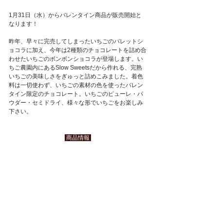
1月31日（水）からバレンタイン商品が販売開始と
なります！
昨年、早々に完売してしまったいちごのパレットシ
ョコラに加え、今年は2種類のチョコレートを詰め合
わせたいちごのボンボンショコラが登場します。い
ちご農園内にあるSlow Sweetsだから作れる、完熟
いちごの美味しさをぎゅっと詰めこみました。着色
料は一切使わず、いちごの素材の色を使ったバレン
タイン限定のチョコレート。いちごのピューレ・パ
ウダー・セミドライ、様々な形でいちごをお楽しみ
下さい。
 商品情報 