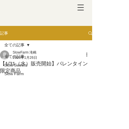
記事
全ての記事
SlowFarm 滝嶋
全ての記事
2024年1月26日
【1/31（水）販売開始】バレンタイン
Slow Sweets
限定商品
Slow Farm