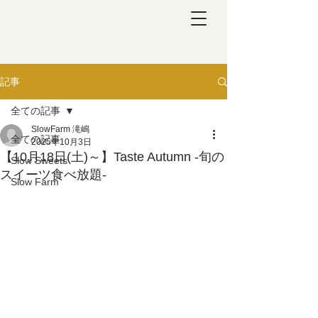
記事
全ての記事
SlowFarm 滝嶋
全ての記事
2025年10月3日
【10月18日(土)～】Taste Autumn -旬の
Slow Sweets
スイーツ食べ放題-
Slow Farm