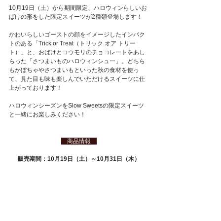
10月19日（土）から期間
限定、
ハロウィンらしいお
ばけの形をした
限定スイーツが2種類登場します！
かわいらしいゴーストの顔をイメージしたインパク
トのある「
Trick or Treat（トリック オア トリー
ト）
」と、おばけとコウモリのチョコレートをあし
らった「さつまいものハロウィンシュー」。どちら
も
かぼちゃやさつまいもといった秋の食材を使っ
て、見た目も味も楽しんでいただけるスイーツに仕
上がっております！
ハロウィンシーズンをSlow Sweetsの限定スイーツ
と一緒にお楽しみください！
　商品情報　
販売期間：10月19日（土）～10月31日（木）