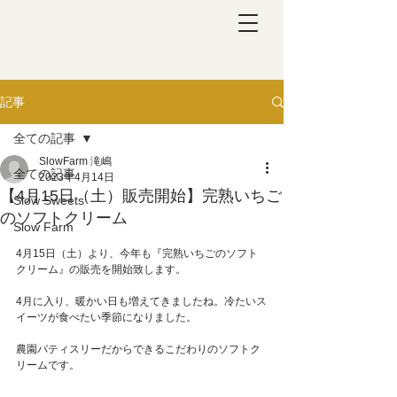
記事
全ての記事
SlowFarm 滝嶋
全ての記事
2023年4月14日
【4月15日（土）販売開始】完熟いちご
Slow Sweets
のソフトクリーム
Slow Farm
4月15日（土）より
、今年も『完熟いちごのソフト
クリーム』の販売を開始致します。
4月に入り、暖かい日も増えてきましたね。冷たいス
イーツが食べたい季節になりました。
農園パティスリーだからできるこだわりのソフトク
リームです。