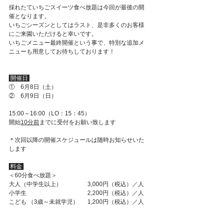
採れたていちごスイーツ食べ放題は今回が最後の開
催となります。
いちごシーズンとしてはラスト、是非多くのお客様
にご来園いただけると幸いです。
いちごメニュー最終開催という事で、特別な追加メ
ニューも用意してお待ちしております！
 開催日 
①　6月8日（土）
②　6月9日（日）
15:00～16:00（LO：15：45）
開始
10分前
までに受付をお願い致します
＊次回以降の開催スケジュールは随時お知らせいた
します
 料金 
＜60分食べ放題＞
大人（中学生以上）		3,000円（税込）／人
小学生				2,200円（税込）／人
こども （3歳～未就学児）	1,200円（税込）／人