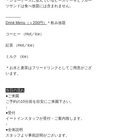
＊ショーケースに並んでいるピースケーキとフルー
ツサンドは食べ放題には含まれません。
————
Drink Menu（＋200円）
＊飲み放題
コーヒー （Hot／Ice）
紅茶 （Hot／Ice）
ミルク （Ice）
＊お水と麦茶はフリードリンクとしてご用意がござ
います。
当日の流れ
●ご来園
ご予約の10分前を目安にご来園下さい。
↓
●受付
イートインスタッフが受付・ご案内致します。
↓
●全体説明
スタッフより事前説明がございます。