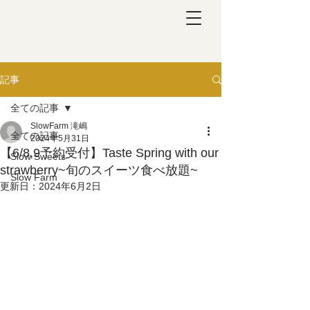
記事
全ての記事
SlowFarm 滝嶋
全ての記事
2024年5月31日
【6/8,9予約受付】Taste Spring with our
Slow Sweets
strawberry~旬のスイーツ食べ放題~
Slow Farm
更新日：
2024年6月2日