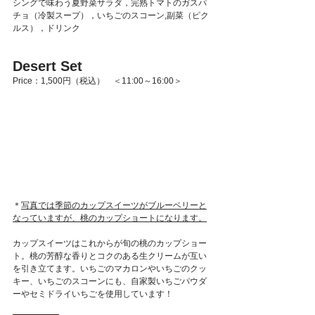
シングで味わう夏野菜サラダ，完熟トマトのガスパ
チョ（冷製スープ），いちごのスコーン,副菜（ピク
ルス），ドリンク
Desert Set
Price：1,500円（税込）　＜11:00～16:00＞
＊
写真では季節のカップスイーツがブルーベリーと
なっていますが、桃のカップショートになります。
カップスイーツはこれからが旬の桃のカップショー
ト。桃の芳醇な香りとコクのある生クリームが互い
を引き立てます。いちごのマカロンやいちごのクッ
キー、いちごのスコーンにも、自家製いちごパウダ
ーやセミドライいちごを使用しています！