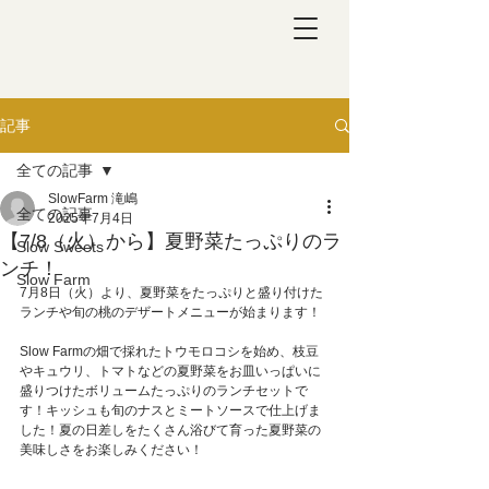
記事
全ての記事
SlowFarm 滝嶋
全ての記事
2025年7月4日
【7/8（火）から】夏野菜たっぷりのラ
Slow Sweets
ンチ！
Slow Farm
7月8日（火）より、夏野菜をたっぷりと盛り付けた
ランチや旬の桃のデザートメニューが始まります！
Slow Farmの畑で採れたトウモロコシを始め、枝豆
やキュウリ、トマトなどの夏野菜をお皿いっぱいに
盛りつけたボリュームたっぷりのランチセットで
す！
キッシュも旬のナスとミートソースで仕上げま
した！夏の日差しをたくさん浴びて育った夏野菜の
美味しさをお楽しみください！