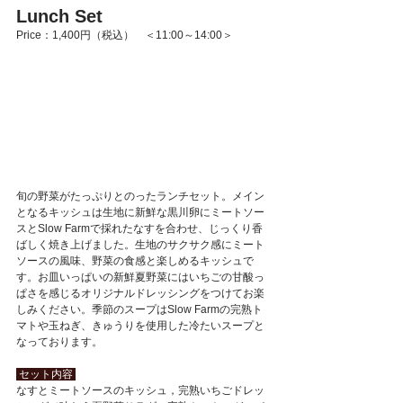
Lunch Set
Price：1,400円（税込）　＜11:00～14:00＞
旬の野菜がたっぷりとのった
ランチセット。メイン
となるキッシュ
は生地に新鮮な黒川卵にミートソー
スとSlow Farmで採れたなすを合わせ、じっくり香
ばしく焼き上げました。生地のサクサク感にミート
ソースの風味、野菜の食感と楽しめるキッシュで
す。お皿いっぱいの新鮮夏野菜にはいちごの甘酸っ
ぱさを感じるオリジナルドレッシングをつけてお楽
しみください
。季節のスープはSlow Farmの完熟ト
マトや玉ねぎ、きゅうりを使用した冷たいスープと
なっております。
 セット内容 
なすとミートソースのキッシュ，完熟いちごドレッ