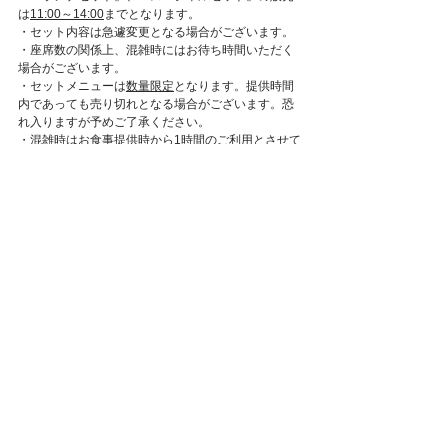
は
11:00～14:00
までとなります。
・セット内容は急遽変更となる場合がございます。
・座席数の関係上、混雑時にはお待ち時間いただく
場合がございます。
・セットメニューは
数量限定
となります。提供時間
内であっても売り切れとなる場合がございます。恐
れ入りますが予めご了承ください。
・混雑時はお食事提供時から1時間のご利用とさせて
頂きます。（席に空きがある場合は、特に制限はご
ざいません）
・毎週土曜・日曜は『Taste Summer-旬のスイーツ
食べ放題-』が開催されるため、ご用意できるお席が
少くなる場合がございます。
・当日の混雑状況により店頭での注文となる場合も
ございます。
Slow Sweets
すべて表示
最新記事