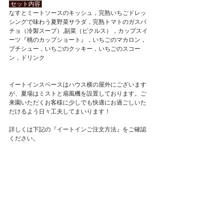
 セット内容 
なすとミートソースのキッシュ，完熟いちごドレッ
シングで味わう夏野菜サラダ，完熟トマトのガスパ
チョ（冷製スープ）,副菜（ピクルス），カップスイ
ーツ『桃のカップショート』，いちごのマカロン，
プチシュー，いちごのクッキー，いちごのスコー
ン，ドリンク
イートインスペースはハウス横の屋外にございます
が、夏場はミストと扇風機を設置しております。ご
来園いただくお客様に少しでも快適にお過ごしいた
だけるよう日々工夫してまいります！
詳しくは下記の『イートインご注文方法』をご確認
ください。