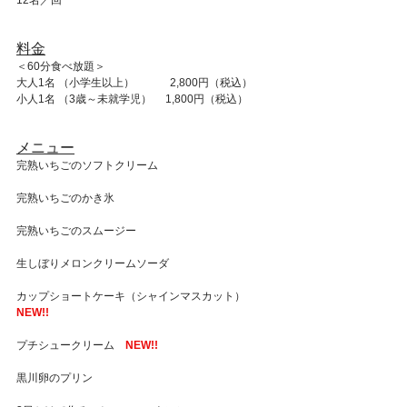
12名／回
料金
＜60分食べ放題＞
大人1名 （小学生以上）　　 　2,800円（税込）
小人1名 （3歳～未就学児）　 1,800円（税込）
メニュー
完熟いちごのソフトクリーム
完熟いちごのかき氷
完熟いちごのスムージー
生しぼりメロンクリームソーダ
カップショートケーキ（シャインマスカット）　
NEW!!
プチシュークリーム　
NEW!!
黒川卵のプリン