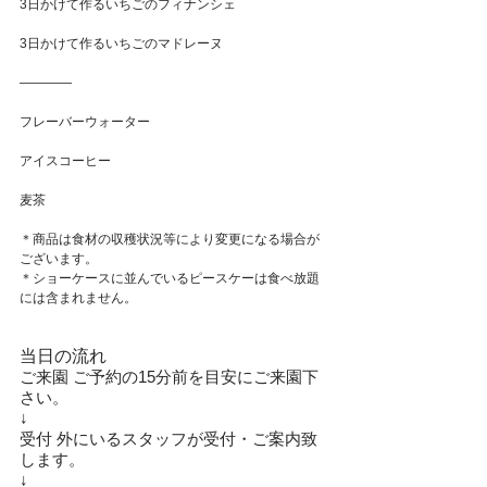
3日かけて作るいちごのフィナンシェ
3日かけて作るいちごのマドレーヌ
————
フレーバーウォーター
アイスコーヒー
麦茶
＊商品は食材の収穫状況等により変更になる場合が
ございます。
＊ショーケースに並んでいるピースケーは食べ放題
には含まれません。
当日の流れ
ご来園 ご予約の15分前を目安にご来園下
さい。
↓
受付 外にいるスタッフが受付・ご案内致
します。
↓