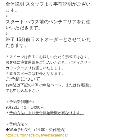
全体説明 スタッフより事前説明がござい
ます。
↓
スタート ハウス前のベンチエリアをお使
いいただきます。
↓
終了 15分前ラストオーダーとさせていた
だきます。
＊スイーツは自由にお取りいただく形式ではなく、
お客様に注文用紙をご記入いただき、パティスリー
カウンターよりお渡しいたします。
＊飲食スペースは野外となります。
ご予約について
お申込は下記のURLの申込ページ、またはお電話に
てお申し込み下さい
＜予約受付開始＞
9月22日（金）14:00～
＊
予約方法により受付開始時間が異なります。
＜予約方法＞
◆Web予約受付（14:00～受付開始）
https://airrsv.net/slowsweets/calendar