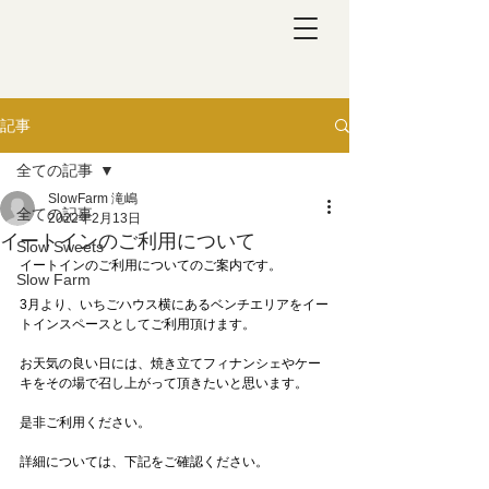
記事
全ての記事
SlowFarm 滝嶋
全ての記事
2022年2月13日
イートインのご利用について
Slow Sweets
イートインのご利用についてのご案内です。
Slow Farm
3月より、いちごハウス横にあるベンチエリアをイー
トインスペースとしてご利用頂けます。
お天気の良い日には、焼き立てフィナンシェやケー
キをその場で召し上がって頂きたいと思います。
是非ご利用ください。
詳細については、下記をご確認ください。