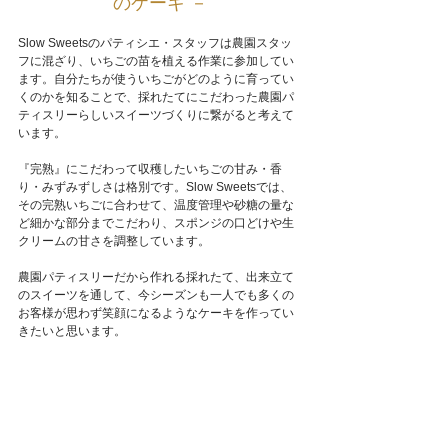
のケーキ －
Slow Sweetsのパティシエ・スタッフは農園スタッ
フに混ざり、いちごの苗を植える作業に参加してい
ます。自分たちが使ういちごがどのように育ってい
くのかを知ることで、採れたてにこだわった農園パ
ティスリーらしいスイーツづくりに繋がると考えて
います。
『完熟』にこだわって収穫したいちごの甘み・香
り・みずみずしさは格別です。Slow Sweetsでは、
その完熟いちごに合わせて、温度管理や砂糖の量な
ど細かな部分までこだわり、スポンジの口どけや生
クリームの甘さを調整しています。
農園パティスリーだから作れる採れたて、出来立て
のスイーツを通して、今シーズンも一人でも多くの
お客様が思わず笑顔になるようなケーキを作ってい
きたいと思います。