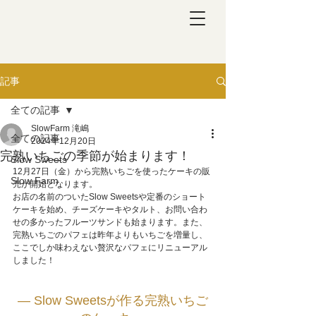
記事
全ての記事
SlowFarm 滝嶋
全ての記事
2024年12月20日
完熟いちごの季節が始まります！
Slow Sweets
12月27日（金）から完熟いちごを使ったケーキの販
Slow Farm
売が開始となります。
お店の名前のついたSlow Sweetsや定番のショート
ケーキを始め、チーズケーキやタルト、お問い合わ
せの多かったフルーツサンドも始まります。また、
完熟いちごのパフェは昨年よりもいちごを増量し、
ここでしか味わえない贅沢なパフェにリニューアル
しました！
― Slow Sweetsが作る完熟いちご