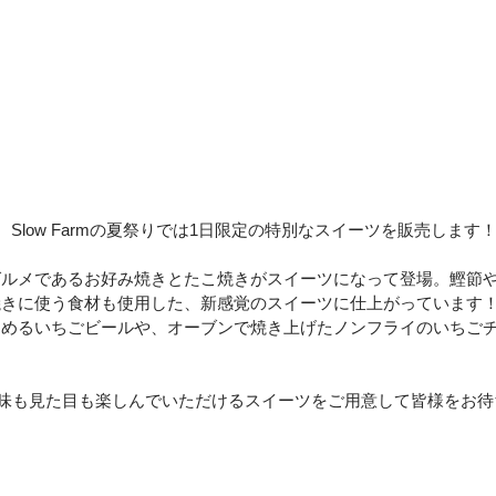
、Slow Farmの夏祭りでは1日限定の特別なスイーツを販売します
グルメであるお好み焼きとたこ焼きがスイーツになって登場。鰹節
焼きに使う食材も使用した、新感覚のスイーツに仕上がっています
しめるいちごビールや、オーブンで焼き上げたノンフライのいちご
tsでは、味も見た目も楽しんでいただけるスイーツをご用意して皆様をお