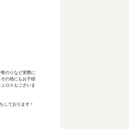
！
や青のりなど実際に
！その他にもお子様
チュロスもございま
待ちしております！