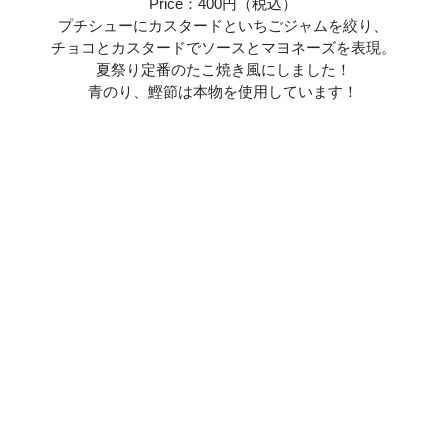
Price：400円（税込）
プチシューにカスタードといちごジャムを絞り、
チョコとカスタードでソースとマヨネーズを表現。
夏祭り定番のたこ焼き風にしました！
青のり、鰹節は本物を使用しています！