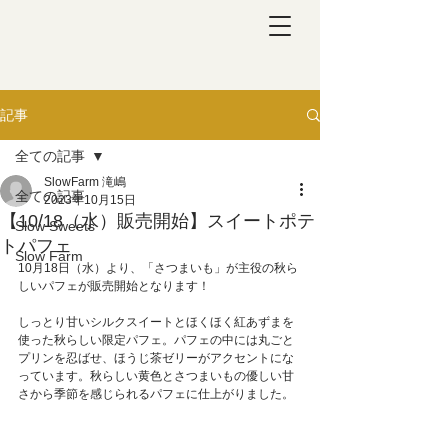
記事
全ての記事
SlowFarm 滝嶋
全ての記事
2023年10月15日
【10/18（水）販売開始】スイートポテ
Slow Sweets
トパフェ
Slow Farm
10月18日（水）より、「さつまいも」が主役の秋ら
しいパフェが販売開始となります！
しっとり甘いシルクスイートとほくほく紅あずまを
使った秋らしい限定パフェ。パフェの中には丸ごと
プリンを忍ばせ、ほうじ茶ゼリーがアクセントにな
っています。秋らしい黄色とさつまいもの優しい甘
さから季節を感じられるパフェに仕上がりました。