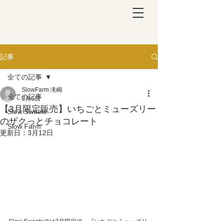
記事
全ての記事
SlowFarm 滝嶋
全ての記事
3月6日
【3月限定販売】いちごとミューズリー
Slow Sweets
のザクっとチョコレート
Slow Farm
更新日：
3月12日