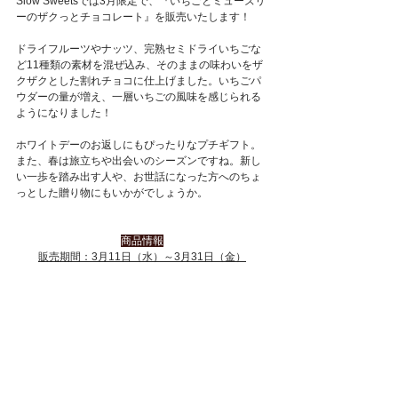
Slow Sweetsでは3月限定で、『いちごとミューズリ
ーのザクっとチョコレート』を販売いたします！
ドライフルーツやナッツ、完熟セミドライいちごな
ど11種類の素材を混ぜ込み、そのままの味わいをザ
クザクとした割れチョコに仕上げました。いちごパ
ウダーの量が増え、一層いちごの風味を感じられる
ようになりました！
ホワイトデーのお返しにもぴったりなプチギフト。
また、春は旅立ちや出会いのシーズンですね。新し
い一歩を踏み出す人や、お世話になった方へのちょ
っとした贈り物にもいかがでしょうか。
商品情報
販売期間：3月11日（水）～3月31日（金）