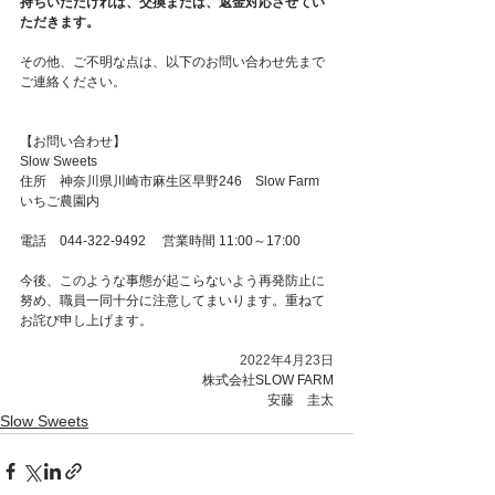
持ちいただければ、交換または、返金対応させてい
ただきます。
その他、ご不明な点は、以下のお問い合わせ先まで
ご連絡ください。
【お問い合わせ】 　
Slow Sweets 　
住所　神奈川県川崎市麻生区早野246　Slow Farm 
いちご農園内 
電話　044-322-9492 　営業時間 11:00～17:00 
今後、このような事態が起こらないよう再発防止に
努め、職員一同十分に注意してまいります。重ねて
お詫び申し上げます。
2022年4月23日
株式会社SLOW FARM
安藤　圭太
Slow Sweets