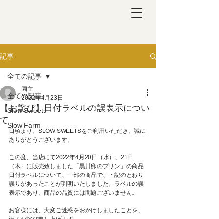
記事
全ての記事
園主
全ての記事
2022年4月23日
【お詫び】日付ラベルの誤表示につい
Slow Sweets
て
Slow Farm
日頃より、SLOW SWEETSをご利用いただき、誠に
ありがとうございます。
この度、当店にて2022年4月20日（水）、21日
（木）に販売致しました「黒川卵のプリン」の商品
日付ラベルについて、一部の商品で、下記のとおり
誤りがあったことが判明いたしました。ラベルの誤
表示であり、商品の品質には問題ございません。
お客様には、大変ご迷惑をおかけしましたことを、